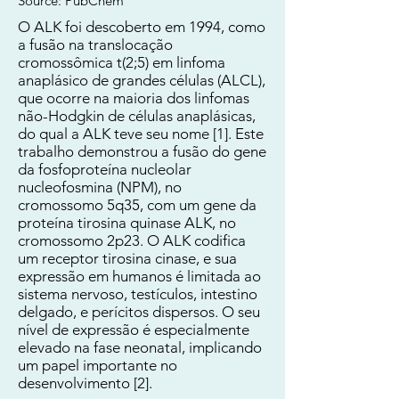
Source: PubChem
O ALK foi descoberto em 1994, como
a fusão na translocação
cromossômica t(2;5) em linfoma
anaplásico de grandes células (ALCL),
que ocorre na maioria dos linfomas
não-Hodgkin de células anaplásicas,
do qual a ALK teve seu nome [1]. Este
trabalho demonstrou a fusão do gene
da fosfoproteína nucleolar
nucleofosmina (NPM), no
cromossomo 5q35, com um gene da
proteína tirosina quinase ALK, no
cromossomo 2p23. O ALK codifica
um receptor tirosina cinase, e sua
expressão em humanos é limitada ao
sistema nervoso, testículos, intestino
delgado, e perícitos dispersos. O seu
nível de expressão é especialmente
elevado na fase neonatal, implicando
um papel importante no
desenvolvimento [2].