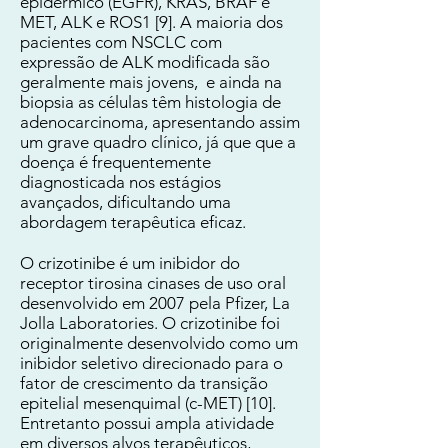
epidérmico (EGFR), KRAS, BRAF e
MET, ALK e ROS1 [9]. A maioria dos
pacientes com NSCLC com
expressão de ALK modificada são
geralmente mais jovens, e ainda na
biopsia as células têm histologia de
adenocarcinoma, apresentando assim
um grave quadro clínico, já que que a
doença é frequentemente
diagnosticada nos estágios
avançados, dificultando uma
abordagem terapêutica eficaz.
O crizotinibe é um inibidor do
receptor tirosina cinases de uso oral
desenvolvido em 2007 pela Pfizer, La
Jolla Laboratories. O crizotinibe foi
originalmente desenvolvido como um
inibidor seletivo direcionado para o
fator de crescimento da transição
epitelial mesenquimal (c-MET) [10].
Entretanto possui ampla atividade
em diversos alvos terapêuticos,