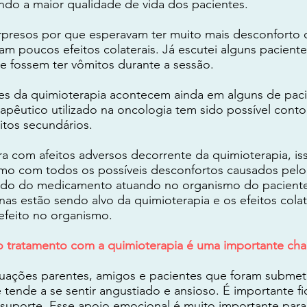
ndo a maior qualidade de vida dos pacientes.
surpresos por que esperavam ter muito mais desconforto
 poucos efeitos colaterais. Já escutei alguns pacien
e fossem ter vômitos durante a sessão.
ves da quimioterapia acontecem ainda em alguns de paci
apêutico utilizado na oncologia tem sido possível conto
itos secundários.
a com afeitos adversos decorrente da quimioterapia, i
mo com todos os possíveis desconfortos causados pel
ultado do medicamento atuando no organismo do paciente
nas estão sendo alvo da quimioterapia e os efeitos cola
feito no organismo.
 tratamento com a quimioterapia é uma importante chan
tuações parentes, amigos e pacientes que foram submet
 tende a se sentir angustiado e ansioso. É importante f
uporte. Esse apoio emocional é muito importante para