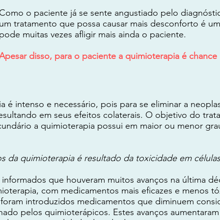
Como o paciente já se sente angustiado pelo diagnósti
um tratamento que possa causar mais desconforto é um f
pode muitas vezes afligir mais ainda o paciente.
Apesar disso, para o paciente a quimioterapia é chance 
 é intenso e necessário, pois para se eliminar a neopla
esultando em seus efeitos colaterais. O objetivo do trat
cundário a quimioterapia possui em maior ou menor grau
s da quimioterapia é resultado da toxicidade em células
o informados que houveram muitos avanços na última dé
mioterapia, com medicamentos mais eficazes e menos 
foram introduzidos medicamentos que diminuem consid
onado pelos quimioterápicos. Estes avanços aumentara