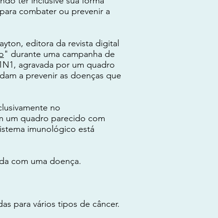
do ter inclusive sua forma
 para combater ou prevenir a
ton, editora da revista digital
o
" durante uma campanha de
H1N1, agravada por um quadro
dam a prevenir as doenças que
clusivamente no
 em um quadro parecido com
sistema imunológico está
dida com uma doença.
as para vários tipos de câncer.