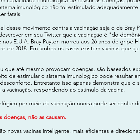
em capacidade imunológica de resistir às doenças, poden
u sistema imunológico não foi estimulado adequadamente
r fatais.
l desse movimento contra a vacinação seja o de Bray Pay
descrever em seu Twitter que a vacinação é "
do demôni
e nos E.U.A. Bray Payton morreu aos 26 anos de gripe 
o de 2018. Em ambos os casos existem vacinas que aju
 ou que até mesmo provocam doenças, são baseados ex
ito de estimular o sistema imunológico pode resultar
e desconforto. Entretanto isso apenas demonstra que o 
 vacinação, respondendo ao estímulo da vacina.
ológico por meio da vacinação nunca pode ser confun
as doenças, não as causam.
o novas vacinas inteligente, mais eficientes e direcionad