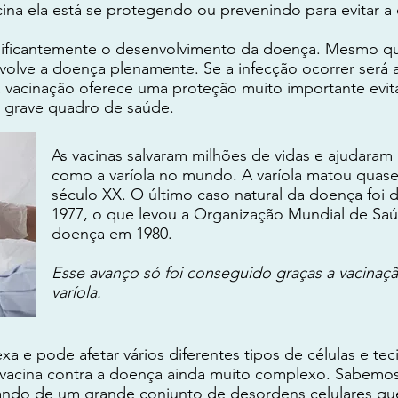
a ela está se protegendo ou prevenindo para evitar a
gnificantemente o desenvolvimento da doença. Mesmo q
envolve a doença plenamente. Se a infecção ocorrer ser
acinação oferece uma proteção muito importante evita
m grave quadro de saúde.
As vacinas salvaram milhões de vidas e ajudaram
como a varíola no mundo. A varíola matou quas
século XX. O último caso natural da doença foi
1977, o que levou a Organização Mundial de Saúd
doença em 1980.
Esse avanço só foi conseguido graças a vacinaç
varíola.
 e pode afetar vários diferentes tipos de células e tec
vacina contra a doença ainda muito complexo. Sabemos 
ando de um grande conjunto de desordens celulares que