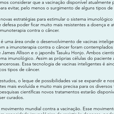
mos considerar que a vacinação disponível atualmente
ara evitar, pelo menos o surgimento de alguns tipos de
novas estratégias para estimular o sistema imunológico 
e defesa poder ficar muito mais resistentes a doença e 
imunoterapia contra o câncer.
 é uma área onde o desenvolvimento de vacinas intelig
 com a imunoterapia contra o câncer foram contemplado
 James Allison e o japonês Tasuku Honjo. Ambos cienti
tema imunológico. Assim as próprias células do paciente
ancerosas. Essa tecnologia de vacinas inteligentes é ain
cos tipos de câncer.
estudos, o leque de possibilidades vai se expandir e n
ntes mais evoluída e muito mais precisa para os diverso
esquisas científicas novos tratamentos estarão dispon
ser curados.
movimento mundial contra a vacinação. Esse movimento 